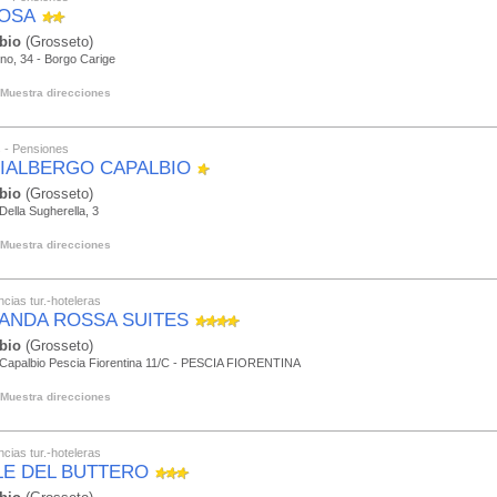
OSA
bio
(Grosseto)
ino, 34 - Borgo Carige
Muestra direcciones
s - Pensiones
IALBERGO CAPALBIO
bio
(Grosseto)
Della Sugherella, 3
Muestra direcciones
cias tur.-hoteleras
ANDA ROSSA SUITES
bio
(Grosseto)
 Capalbio Pescia Fiorentina 11/C - PESCIA FIORENTINA
Muestra direcciones
cias tur.-hoteleras
LE DEL BUTTERO