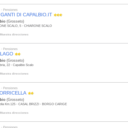
s - Pensiones
IGANTI DI CAPALBIO.IT
bio
(Grosseto)
ONE SCALO, 5 - CHIARONE SCALO
Muestra direcciones
s - Pensiones
 LAGO
bio
(Grosseto)
ria, 22 - Capalbio Scalo
Muestra direcciones
s - Pensiones
TORRICELLA
bio
(Grosseto)
relia Km.125 - CASAL BRIZZI - BORGO CARIGE
Muestra direcciones
s - Pensiones