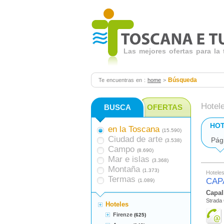
Las mejores ofertas para la
Búsqueda
Te encuentras en :
home
>
Hotel
BUSCA
OFERTAS
HO
en la Toscana
(15.590)
Ciudad de arte
Pág
(3.538)
Campo
(8.690)
Mar e islas
(3.368)
Montaña
(1.373)
Hotele
Termas
CAP
(1.089)
Capal
Strada 
Hoteles
Firenze
(625)