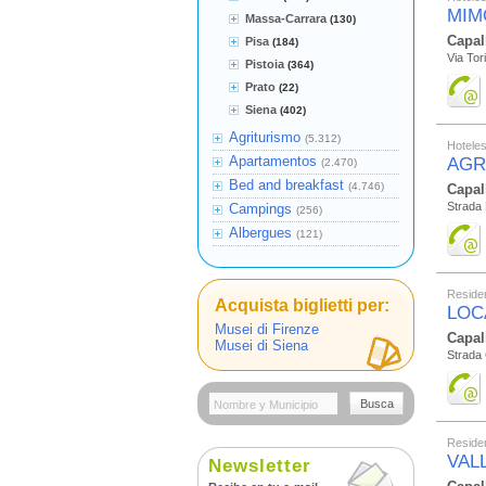
MIM
Massa-Carrara
(130)
Capal
Pisa
(184)
Via Tor
Pistoia
(364)
Prato
(22)
Siena
(402)
Agriturismo
(5.312)
Hotele
Apartamentos
AGR
(2.470)
Bed and breakfast
(4.746)
Capal
Strada 
Campings
(256)
Albergues
(121)
Residen
Acquista biglietti per:
LOC
Musei di Firenze
Capal
Musei di Siena
Strada
Busca
Residen
VAL
Newsletter