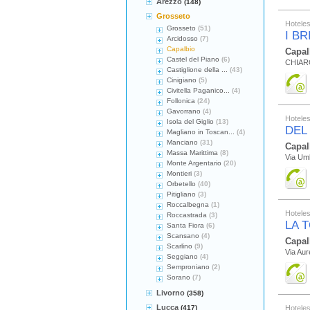
Arezzo
(148)
Grosseto
Hotele
Grosseto
(51)
I BR
Arcidosso
(7)
Capalbio
Capal
Castel del Piano
(6)
CHIAR
Castiglione della ...
(43)
Cinigiano
(5)
Civitella Paganico...
(4)
Follonica
(24)
Gavorrano
(4)
Hotele
Isola del Giglio
(13)
DEL
Magliano in Toscan...
(4)
Manciano
(31)
Capal
Massa Marittima
(8)
Via Umb
Monte Argentario
(20)
Montieri
(3)
Orbetello
(40)
Pitigliano
(3)
Roccalbegna
(1)
Hotele
Roccastrada
(3)
LA 
Santa Fiora
(6)
Scansano
(4)
Capal
Scarlino
(9)
Via Au
Seggiano
(4)
Semproniano
(2)
Sorano
(7)
Livorno
(358)
Lucca
(417)
Hotele