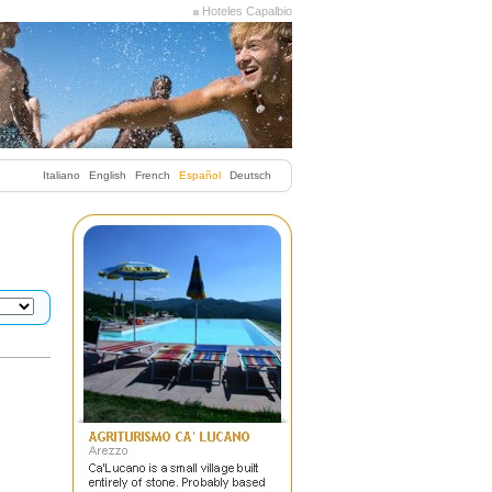
Hoteles Capalbio
Italiano
English
French
Español
Deutsch