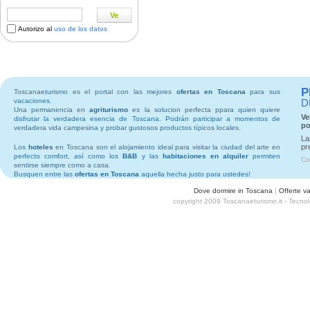
Ve
Autorizo al
uso de los datos
P
Toscanaeturismo es el portal con las mejores
ofertas en Toscana
para sus
vacaciones.
D
Una permanencia en
agriturismo
es la solucion perfecta ppara quien quiere
Ve
disfrutar la verdadera esencia de Toscana. Podrán participar a momentos de
po
verdadera vida campesina y probar gustosos productos típicos locales.
La
pr
Los
hoteles
en Toscana son el alojamiento ideal para visitar la ciudad del arte en
perfecto comfort, así como los
B&B
y las
habitaciones en alquiler
permiten
Co
sentirse siempre como a casa.
Busquen entre las
ofertas en Toscana
aquella hecha justo para ustedes!
Dove dormire in Toscana
|
Offerte v
copyright 2009 Toscanaeturismo.it - Tecno