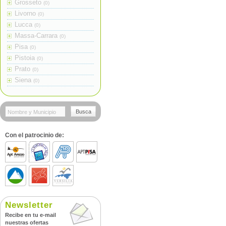
Grosseto
(0)
Livorno
(0)
Lucca
(0)
Massa-Carrara
(0)
Pisa
(0)
Pistoia
(0)
Prato
(0)
Siena
(0)
Busca
Con el patrocinio de:
Newsletter
Recibe en tu e-mail
nuestras ofertas