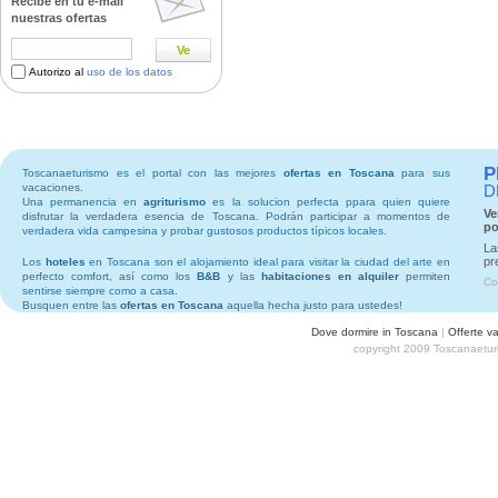
Recibe en tu e-mail
nuestras ofertas
Ve
Autorizo al
uso de los datos
P
Toscanaeturismo es el portal con las mejores
ofertas en Toscana
para sus
vacaciones.
D
Una permanencia en
agriturismo
es la solucion perfecta ppara quien quiere
Ve
disfrutar la verdadera esencia de Toscana. Podrán participar a momentos de
po
verdadera vida campesina y probar gustosos productos típicos locales.
La
pr
Los
hoteles
en Toscana son el alojamiento ideal para visitar la ciudad del arte en
perfecto comfort, así como los
B&B
y las
habitaciones en alquiler
permiten
Co
sentirse siempre como a casa.
Busquen entre las
ofertas en Toscana
aquella hecha justo para ustedes!
Dove dormire in Toscana
|
Offerte v
copyright 2009 Toscanaetur