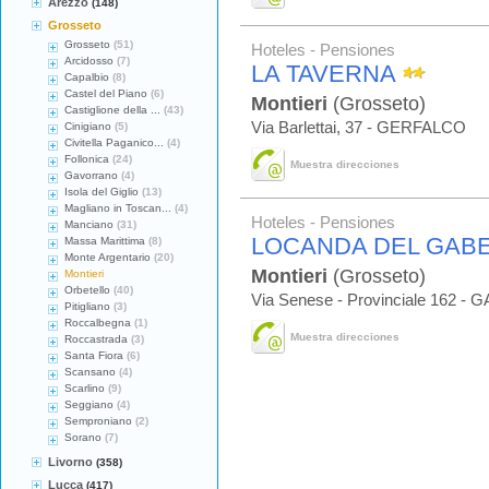
Arezzo
(148)
Grosseto
Grosseto
(51)
Hoteles - Pensiones
Arcidosso
(7)
LA TAVERNA
Capalbio
(8)
Castel del Piano
(6)
Montieri
(Grosseto)
Castiglione della ...
(43)
Via Barlettai, 37 - GERFALCO
Cinigiano
(5)
Civitella Paganico...
(4)
Follonica
(24)
Muestra direcciones
Gavorrano
(4)
Isola del Giglio
(13)
Magliano in Toscan...
(4)
Hoteles - Pensiones
Manciano
(31)
LOCANDA DEL GABE
Massa Marittima
(8)
Monte Argentario
(20)
Montieri
(Grosseto)
Montieri
Orbetello
(40)
Via Senese - Provinciale 162
Pitigliano
(3)
Roccalbegna
(1)
Muestra direcciones
Roccastrada
(3)
Santa Fiora
(6)
Scansano
(4)
Scarlino
(9)
Seggiano
(4)
Semproniano
(2)
Sorano
(7)
Livorno
(358)
Lucca
(417)