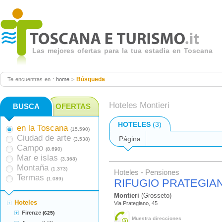
Las mejores ofertas para la tua estadia en Toscana
Búsqueda
Te encuentras en :
home
>
Hoteles Montieri
BUSCA
OFERTAS
HOTELES
(3)
en la Toscana
(15.590)
Ciudad de arte
Página
(3.538)
Campo
(8.690)
Mar e islas
(3.368)
Montaña
(1.373)
Hoteles - Pensiones
Termas
(1.089)
RIFUGIO PRATEGIA
Montieri
(Grosseto)
Hoteles
Via Prategiano, 45
Firenze
(625)
Muestra direcciones