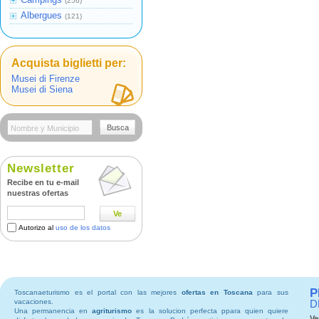
(256)
Albergues
(121)
Acquista biglietti per:
Musei di Firenze
Musei di Siena
Busca
Newsletter
Recibe en tu e-mail
nuestras ofertas
Ve
Autorizo al
uso de los datos
P
Toscanaeturismo es el portal con las mejores
ofertas en Toscana
para sus
vacaciones.
D
Una permanencia en
agriturismo
es la solucion perfecta ppara quien quiere
Ve