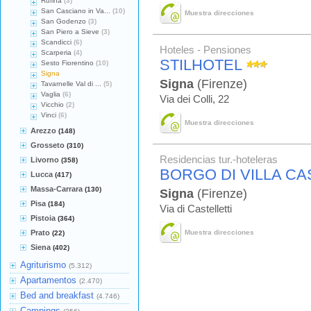
Rufina
(3)
San Casciano in Va...
(10)
Muestra direcciones
San Godenzo
(3)
San Piero a Sieve
(3)
Scandicci
(6)
Hoteles - Pensiones
Scarperia
(4)
STILHOTEL
Sesto Fiorentino
(10)
Signa
Signa
(Firenze)
Tavarnelle Val di ...
(5)
Vaglia
(6)
Via dei Colli, 22
Vicchio
(2)
Vinci
(6)
Muestra direcciones
Arezzo
(148)
Grosseto
(310)
Residencias tur.-hoteleras
Livorno
(358)
BORGO DI VILLA CA
Lucca
(417)
Massa-Carrara
(130)
Signa
(Firenze)
Pisa
(184)
Via di Castelletti
Pistoia
(364)
Prato
Muestra direcciones
(22)
Siena
(402)
Agriturismo
(5.312)
Apartamentos
(2.470)
Bed and breakfast
(4.746)
Campings