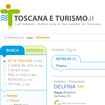
Las mejores ofertas para la tua estadia en Toscana
Búsqueda
Te encuentras en :
home
>
Hoteles Signa
BUSCA
OFERTAS
HOTELES
(6)
en la Toscana
(15.590)
Ciudad de arte
Página
(3.538)
Campo
(8.690)
Mar e islas
(3.368)
Montaña
(1.373)
Hoteles - Pensiones
Termas
(1.089)
DELFINA
Signa
(Firenze)
Hoteles
Via Roma, 275
Firenze
Muestra direcciones
Firenze
(407)