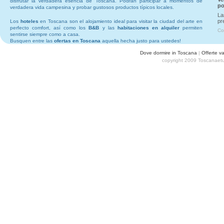
disfrutar la verdadera esencia de Toscana. Podrán participar a momentos de
po
verdadera vida campesina y probar gustosos productos típicos locales.
La
pr
Los
hoteles
en Toscana son el alojamiento ideal para visitar la ciudad del arte en
perfecto comfort, así como los
B&B
y las
habitaciones en alquiler
permiten
Co
sentirse siempre como a casa.
Busquen entre las
ofertas en Toscana
aquella hecha justo para ustedes!
Dove dormire in Toscana
|
Offerte v
copyright 2009 Toscanaetu