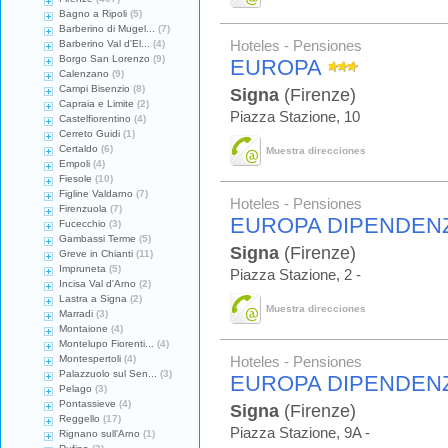
Bagno a Ripoli
(5)
Barberino di Mugel...
(7)
Barberino Val d'El...
(4)
Hoteles - Pensiones
Borgo San Lorenzo
(9)
EUROPA
Calenzano
(9)
Campi Bisenzio
(8)
Signa
(Firenze)
Capraia e Limite
(2)
Piazza Stazione, 10
Castelfiorentino
(4)
Cerreto Guidi
(1)
Certaldo
(6)
Muestra direcciones
Empoli
(4)
Fiesole
(10)
Figline Valdarno
(7)
Hoteles - Pensiones
Firenzuola
(7)
EUROPA DIPENDEN
Fucecchio
(3)
Gambassi Terme
(5)
Signa
(Firenze)
Greve in Chianti
(11)
Impruneta
(5)
Piazza Stazione, 2 -
Incisa Val d'Arno
(2)
Lastra a Signa
(2)
Muestra direcciones
Marradi
(3)
Montaione
(4)
Montelupo Fiorenti...
(4)
Montespertoli
(4)
Hoteles - Pensiones
Palazzuolo sul Sen...
(3)
EUROPA DIPENDENZ
Pelago
(3)
Pontassieve
(4)
Signa
(Firenze)
Reggello
(17)
Piazza Stazione, 9A -
Rignano sull'Arno
(1)