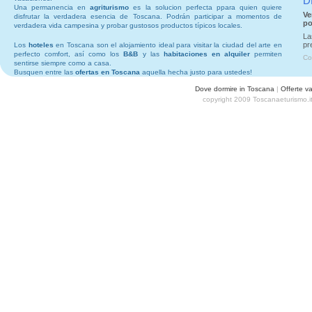
D
Una permanencia en
agriturismo
es la solucion perfecta ppara quien quiere
Ve
disfrutar la verdadera esencia de Toscana. Podrán participar a momentos de
po
verdadera vida campesina y probar gustosos productos típicos locales.
La
pr
Los
hoteles
en Toscana son el alojamiento ideal para visitar la ciudad del arte en
perfecto comfort, así como los
B&B
y las
habitaciones en alquiler
permiten
Co
sentirse siempre como a casa.
Busquen entre las
ofertas en Toscana
aquella hecha justo para ustedes!
Dove dormire in Toscana
|
Offerte v
copyright 2009 Toscanaeturismo.i