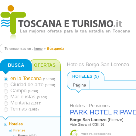
Las mejores ofertas para la tua estadia en Toscana
Búsqueda
Te encuentras en :
home
>
Hoteles Borgo San Lorenzo
BUSCA
OFERTAS
HOTELES
(9)
en la Toscana
(15.590)
Ciudad de arte
Página
(3.538)
Campo
(8.690)
Mar e islas
(3.368)
Montaña
(1.373)
Hoteles - Pensiones
Termas
(1.089)
PARK HOTEL RIPAV
Borgo San Lorenzo
(Firenze)
Hoteles
Viale Giovanni XXIII, 36
Firenze
Muestra direcciones
Firenze
(407)