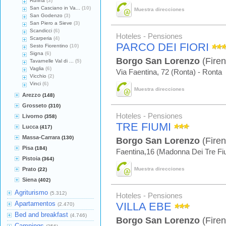
Rufina
(3)
San Casciano in Va...
(10)
Muestra direcciones
San Godenzo
(3)
San Piero a Sieve
(3)
Scandicci
(6)
Hoteles - Pensiones
Scarperia
(4)
PARCO DEI FIORI
Sesto Fiorentino
(10)
Signa
(6)
Borgo San Lorenzo
(Firen
Tavarnelle Val di ...
(5)
Vaglia
(6)
Via Faentina, 72 (Ronta) - Ronta
Vicchio
(2)
Vinci
(6)
Muestra direcciones
Arezzo
(148)
Grosseto
(310)
Hoteles - Pensiones
Livorno
(358)
TRE FIUMI
Lucca
(417)
Massa-Carrara
(130)
Borgo San Lorenzo
(Firen
Pisa
(184)
Faentina,16 (Madonna Dei Tre Fiu
Pistoia
(364)
Prato
Muestra direcciones
(22)
Siena
(402)
Agriturismo
(5.312)
Hoteles - Pensiones
Apartamentos
VILLA EBE
(2.470)
Bed and breakfast
(4.746)
Borgo San Lorenzo
(Firen
Campings