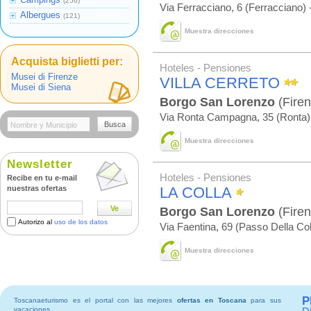
(256)
Via Ferracciano, 6 (Ferracciano) 
Albergues
(121)
Muestra direcciones
Acquista biglietti per:
Hoteles - Pensiones
Musei di Firenze
VILLA CERRETO
Musei di Siena
Borgo San Lorenzo
(Firen
Via Ronta Campagna, 35 (Ronta)
Busca
Muestra direcciones
Newsletter
Hoteles - Pensiones
Recibe en tu e-mail
nuestras ofertas
LA COLLA
Ve
Borgo San Lorenzo
(Firen
Autorizo al
uso de los datos
Via Faentina, 69 (Passo Della Col
Muestra direcciones
P
Toscanaeturismo es el portal con las mejores
ofertas en Toscana
para sus
vacaciones.