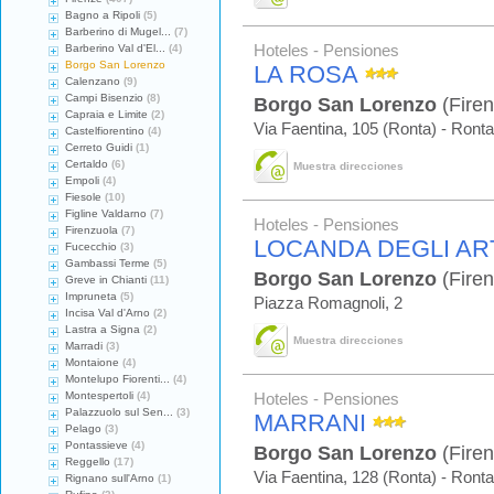
Bagno a Ripoli
(5)
Barberino di Mugel...
(7)
Barberino Val d'El...
(4)
Hoteles - Pensiones
Borgo San Lorenzo
LA ROSA
Calenzano
(9)
Campi Bisenzio
(8)
Borgo San Lorenzo
(Firen
Capraia e Limite
(2)
Via Faentina, 105 (Ronta) - Ronta
Castelfiorentino
(4)
Cerreto Guidi
(1)
Certaldo
(6)
Muestra direcciones
Empoli
(4)
Fiesole
(10)
Figline Valdarno
(7)
Hoteles - Pensiones
Firenzuola
(7)
LOCANDA DEGLI ART
Fucecchio
(3)
Gambassi Terme
(5)
Borgo San Lorenzo
(Firen
Greve in Chianti
(11)
Impruneta
(5)
Piazza Romagnoli, 2
Incisa Val d'Arno
(2)
Lastra a Signa
(2)
Muestra direcciones
Marradi
(3)
Montaione
(4)
Montelupo Fiorenti...
(4)
Montespertoli
(4)
Hoteles - Pensiones
Palazzuolo sul Sen...
(3)
MARRANI
Pelago
(3)
Pontassieve
(4)
Borgo San Lorenzo
(Firen
Reggello
(17)
Via Faentina, 128 (Ronta) - Ronta
Rignano sull'Arno
(1)