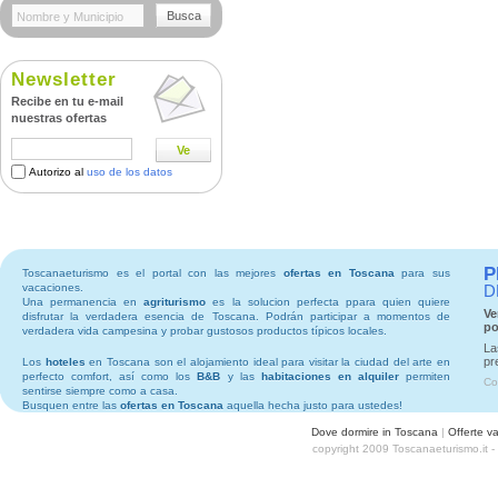
Busca
Newsletter
Recibe en tu e-mail
nuestras ofertas
Ve
Autorizo al
uso de los datos
P
Toscanaeturismo es el portal con las mejores
ofertas en Toscana
para sus
vacaciones.
D
Una permanencia en
agriturismo
es la solucion perfecta ppara quien quiere
Ve
disfrutar la verdadera esencia de Toscana. Podrán participar a momentos de
po
verdadera vida campesina y probar gustosos productos típicos locales.
La
pr
Los
hoteles
en Toscana son el alojamiento ideal para visitar la ciudad del arte en
perfecto comfort, así como los
B&B
y las
habitaciones en alquiler
permiten
Co
sentirse siempre como a casa.
Busquen entre las
ofertas en Toscana
aquella hecha justo para ustedes!
Dove dormire in Toscana
|
Offerte v
copyright 2009 Toscanaeturismo.it 