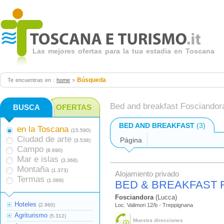
Las mejores ofertas para la tua estadia en Toscana
Búsqueda
Te encuentras en :
home
>
Bed and breakfast Fosciandor
BUSCA
OFERTAS
BED AND BREAKFAST
(3)
en la Toscana
(15.590)
Ciudad de arte
Página
(3.538)
Campo
(8.690)
Mar e islas
(3.368)
Montaña
(1.373)
Alojamiento privado
Termas
(1.089)
BED & BREAKFAST 
Fosciandora
(Lucca)
Hoteles
(2.960)
Loc. Valimori 12/b - Treppignana
Agriturismo
(5.312)
Muestra direcciones