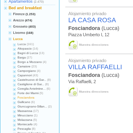
Apartamentos
(2.470)
Bed and breakfast
Alojamiento privado
Firenze
(1.253)
LA CASA ROSA
Arezzo
(474)
Grosseto
(403)
Fosciandora
(Lucca)
Livorno
(168)
Piazza Umberto I, 12
Lucca
Lucca
(161)
Muestra direcciones
Altopascio
(14)
Bagni di Lucca
(13)
Barga
(27)
Alojamiento privado
Borgo a Mozzano
(4)
VILLA RAFFAELLI
Camaiore
(23)
Camporgiano
(4)
Fosciandora
(Lucca)
Capannori
(43)
Castelnuovo di Gar...
(8)
Via Raffaelli, 2
Castiglione di Gar...
(8)
Coreglia Antelmine...
(6)
Muestra direcciones
Forte dei Marmi
(5)
Fosciandora
Gallicano
(6)
Giuncugnano-Sillan...
(2)
Massarosa
(17)
Minucciano
(1)
Molazzana
(5)
Montecarlo
(4)
Pescaglia
(8)