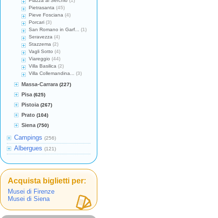
Piazza al Serchio
(1)
Pietrasanta
(45)
Pieve Fosciana
(4)
Porcari
(3)
San Romano in Garf...
(1)
Seravezza
(4)
Stazzema
(2)
Vagli Sotto
(4)
Viareggio
(44)
Villa Basilica
(2)
Villa Collemandina...
(3)
Massa-Carrara
(227)
Pisa
(625)
Pistoia
(267)
Prato
(104)
Siena
(750)
Campings
(256)
Albergues
(121)
Acquista biglietti per:
Musei di Firenze
Musei di Siena