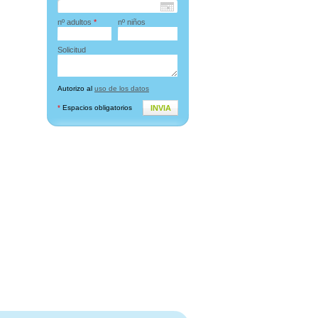
nº adultos
*
nº niños
Solicitud
Autorizo al
uso de los datos
*
Espacios obligatorios
INVIA