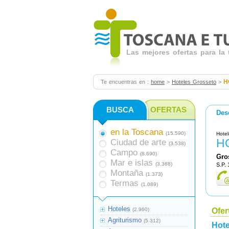
Las mejores ofertas para la
H
Te encuentras en :
home
>
Hoteles Grosseto
>
BUSCA
OFERTAS
Des
en la Toscana
(15.590)
Hotel
H
Ciudad de arte
(3.538)
Campo
(8.690)
Gro
Mar e islas
(3.368)
S.P.
Montaña
(1.373)
Termas
(1.089)
Hoteles
(2.960)
Ofer
Agriturismo
(5.312)
Hote