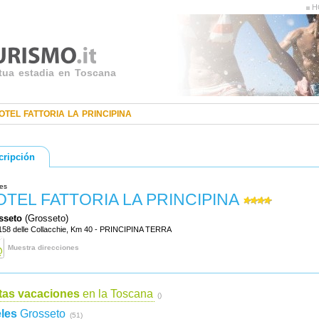
HO
 tua estadia en Toscana
OTEL FATTORIA LA PRINCIPINA
cripción
es
OTEL FATTORIA LA PRINCIPINA
sseto
(Grosseto)
 158 delle Collacchie, Km 40 - PRINCIPINA TERRA
Muestra direcciones
tas vacaciones
en la Toscana
()
les
Grosseto
(51)