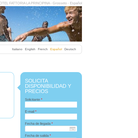
TEL FATTORIA LA PRINCIPINA - Grosseto - Español
Italiano
English
French
Español
Deutsch
SOLICITA
DISPONIBILIDAD Y
PRECIOS
Solicitante
*
E-mail
*
Fecha de llegada
*
Fecha de salida
*