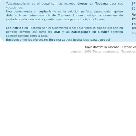
P
Toscanaeturismo es el portal con las mejores
ofertas en Toscana
para sus
vacaciones.
D
Una permanencia en
agriturismo
es la solucion perfecta ppara quien quiere
Ve
disfrutar la verdadera esencia de Toscana. Podrán participar a momentos de
po
verdadera vida campesina y probar gustosos productos típicos locales.
La
pr
Los
hoteles
en Toscana son el alojamiento ideal para visitar la ciudad del arte en
perfecto comfort, así como los
B&B
y las
habitaciones en alquiler
permiten
Co
sentirse siempre como a casa.
Busquen entre las
ofertas en Toscana
aquella hecha justo para ustedes!
Dove dormire in Toscana
|
Offerte v
copyright 2009 Toscanaeturismo.it - Tecnolog