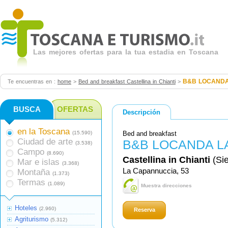
Las mejores ofertas para la tua estadia en Toscana
B&B LOCANDA
Te encuentras en :
home
>
Bed and breakfast Castellina in Chianti
>
BUSCA
OFERTAS
Descripción
en la Toscana
(15.590)
Bed and breakfast
Ciudad de arte
B&B LOCANDA L
(3.538)
Campo
(8.690)
Castellina in Chianti
(Si
Mar e islas
(3.368)
La Capannuccia, 53
Montaña
(1.373)
Termas
(1.089)
Muestra direcciones
Hoteles
(2.960)
Reserva
Agriturismo
(5.312)