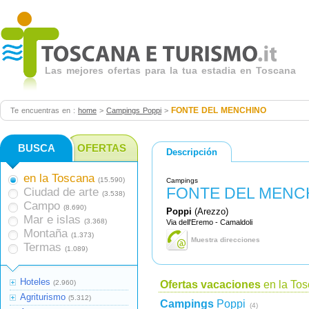
Las mejores ofertas para la tua estadia en Toscana
FONTE DEL MENCHINO
Te encuentras en :
home
>
Campings Poppi
>
BUSCA
OFERTAS
Descripción
en la Toscana
(15.590)
Campings
FONTE DEL MENC
Ciudad de arte
(3.538)
Campo
(8.690)
Poppi
(Arezzo)
Mar e islas
(3.368)
Via dell'Eremo - Camaldoli
Montaña
(1.373)
Muestra direcciones
Termas
(1.089)
Hoteles
(2.960)
Ofertas vacaciones
en la To
Agriturismo
(5.312)
Campings
Poppi
(4)