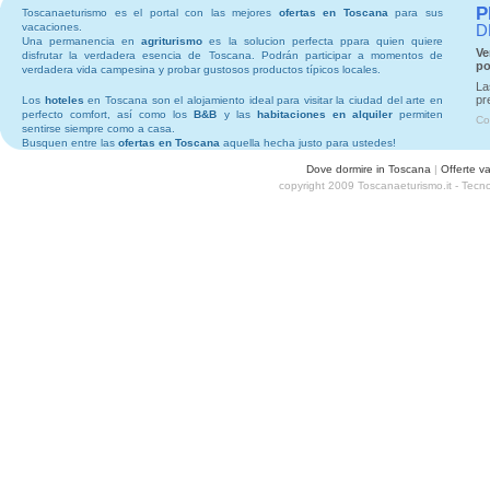
P
Toscanaeturismo es el portal con las mejores
ofertas en Toscana
para sus
vacaciones.
D
Una permanencia en
agriturismo
es la solucion perfecta ppara quien quiere
Ve
disfrutar la verdadera esencia de Toscana. Podrán participar a momentos de
po
verdadera vida campesina y probar gustosos productos típicos locales.
La
pr
Los
hoteles
en Toscana son el alojamiento ideal para visitar la ciudad del arte en
perfecto comfort, así como los
B&B
y las
habitaciones en alquiler
permiten
Co
sentirse siempre como a casa.
Busquen entre las
ofertas en Toscana
aquella hecha justo para ustedes!
Dove dormire in Toscana
|
Offerte v
copyright 2009 Toscanaeturismo.it - Tecn