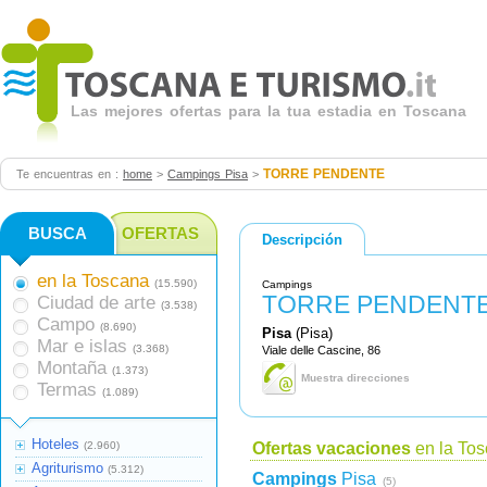
Las mejores ofertas para la tua estadia en Toscana
TORRE PENDENTE
Te encuentras en :
home
>
Campings Pisa
>
BUSCA
OFERTAS
Descripción
en la Toscana
(15.590)
Campings
TORRE PENDENT
Ciudad de arte
(3.538)
Campo
(8.690)
Pisa
(Pisa)
Mar e islas
(3.368)
Viale delle Cascine, 86
Montaña
(1.373)
Muestra direcciones
Termas
(1.089)
Hoteles
(2.960)
Ofertas vacaciones
en la To
Agriturismo
(5.312)
Campings
Pisa
(5)