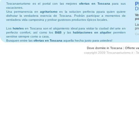
P
Toscanaeturismo es el portal con las mejores
ofertas en Toscana
para sus
vacaciones.
D
Una permanencia en
agriturismo
es la solucion perfecta ppara quien quiere
Ve
disfrutar la verdadera esencia de Toscana. Podrán participar a momentos de
po
verdadera vida campesina y probar gustosos productos típicos locales.
La
pr
Los
hoteles
en Toscana son el alojamiento ideal para visitar la ciudad del arte en
perfecto comfort, así como los
B&B
y las
habitaciones en alquiler
permiten
Co
sentirse siempre como a casa.
Busquen entre las
ofertas en Toscana
aquella hecha justo para ustedes!
Dove dormire in Toscana
|
Offerte v
copyright 2009 Toscanaeturismo.it - 