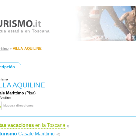
 tua estadia en Toscana
VILLA AQUILINE
ittimo
>
cripción
urismo
LLA AQUILINE
ale Marittimo
(Pisa)
Aquiline
Muestra direcciones
tas vacaciones
en la Toscana
()
turismo
Casale Marittimo
(6)