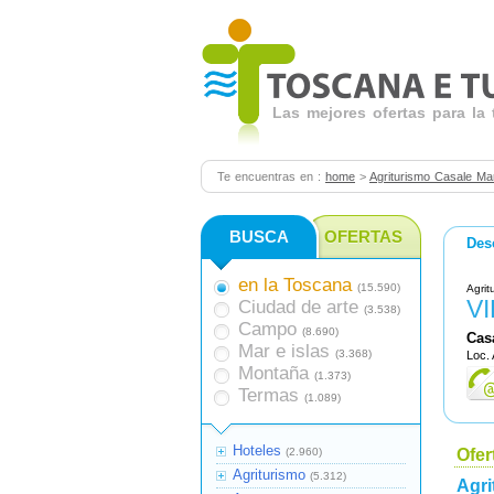
Las mejores ofertas para la
Te encuentras en :
home
>
Agriturismo Casale Mar
BUSCA
OFERTAS
Des
en la Toscana
(15.590)
Agrit
VI
Ciudad de arte
(3.538)
Campo
(8.690)
Cas
Mar e islas
(3.368)
Loc. 
Montaña
(1.373)
Termas
(1.089)
Hoteles
(2.960)
Ofer
Agriturismo
(5.312)
Agri