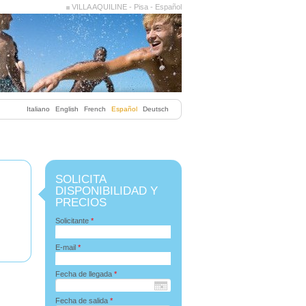
VILLA AQUILINE - Pisa - Español
Italiano
English
French
Español
Deutsch
SOLICITA
DISPONIBILIDAD Y
PRECIOS
Solicitante
*
E-mail
*
Fecha de llegada
*
Fecha de salida
*