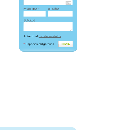
nº adultos
*
nº niños
Solicitud
Autorizo al
uso de los datos
*
Espacios obligatorios
INVIA