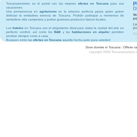
P
Toscanaeturismo es el portal con las mejores
ofertas en Toscana
para sus
vacaciones.
D
Una permanencia en
agriturismo
es la solucion perfecta ppara quien quiere
Ve
disfrutar la verdadera esencia de Toscana. Podrán participar a momentos de
po
verdadera vida campesina y probar gustosos productos típicos locales.
La
pr
Los
hoteles
en Toscana son el alojamiento ideal para visitar la ciudad del arte en
perfecto comfort, así como los
B&B
y las
habitaciones en alquiler
permiten
Co
sentirse siempre como a casa.
Busquen entre las
ofertas en Toscana
aquella hecha justo para ustedes!
Dove dormire in Toscana
|
Offerte v
copyright 2009 Toscanaeturismo.i