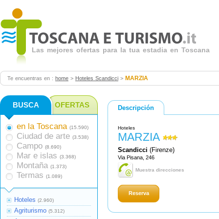
Las mejores ofertas para la tua estadia en Toscana
MARZIA
Te encuentras en :
home
>
Hoteles Scandicci
>
BUSCA
OFERTAS
Descripción
en la Toscana
(15.590)
Hoteles
MARZIA
Ciudad de arte
(3.538)
Campo
(8.690)
Scandicci
(Firenze)
Mar e islas
(3.368)
Via Pisana, 246
Montaña
(1.373)
Muestra direcciones
Termas
(1.089)
Reserva
Hoteles
(2.960)
Agriturismo
(5.312)