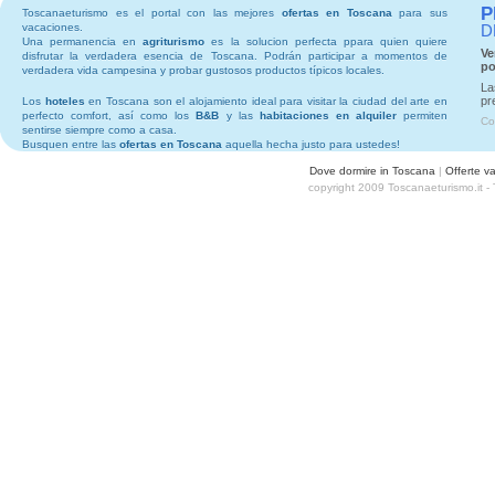
P
Toscanaeturismo es el portal con las mejores
ofertas en Toscana
para sus
vacaciones.
D
Una permanencia en
agriturismo
es la solucion perfecta ppara quien quiere
Ve
disfrutar la verdadera esencia de Toscana. Podrán participar a momentos de
po
verdadera vida campesina y probar gustosos productos típicos locales.
La
pr
Los
hoteles
en Toscana son el alojamiento ideal para visitar la ciudad del arte en
perfecto comfort, así como los
B&B
y las
habitaciones en alquiler
permiten
Co
sentirse siempre como a casa.
Busquen entre las
ofertas en Toscana
aquella hecha justo para ustedes!
Dove dormire in Toscana
|
Offerte v
copyright 2009 Toscanaeturismo.it -