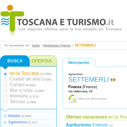
Las mejores ofertas para la tua estadia en Toscana
SETTEMERLI
Te encuentras en :
home
>
Agriturismo Firenze
>
BUSCA
OFERTAS
Descripción
en la Toscana
(15.590)
Agriturismo
SETTEMERLI
Ciudad de arte
(3.538)
Campo
(8.690)
Firenze
(Firenze)
Mar e islas
(3.368)
Via Volterrana, 54
Montaña
(1.373)
Muestra direcciones
Termas
(1.089)
Hoteles
(2.960)
Ofertas vacaciones
en la To
Agriturismo
(5.312)
Agriturismo
Firenze
(6)