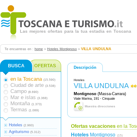
Las mejores ofertas para la tua estadia en Toscana
VILLA UNDULNA
Te encuentras en :
home
>
Hoteles Montignoso
>
BUSCA
OFERTAS
Descripción
en la Toscana
(15.590)
Hoteles
VILLA UNDULNA
Ciudad de arte
(3.538)
Campo
(8.690)
Montignoso
(Massa-Carrara)
Mar e islas
(3.368)
Viale Marina, 191 - Cinquale
Montaña
(1.373)
Muestra direcciones
Termas
(1.089)
Hoteles
(2.960)
Ofertas vacaciones
en la To
Agriturismo
(5.312)
Hoteles
Montignoso
(15)