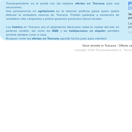
P
Toscanaeturismo es el portal con las mejores
ofertas en Toscana
para sus
vacaciones.
D
Una permanencia en
agriturismo
es la solucion perfecta ppara quien quiere
Ve
disfrutar la verdadera esencia de Toscana. Podrán participar a momentos de
po
verdadera vida campesina y probar gustosos productos típicos locales.
La
pr
Los
hoteles
en Toscana son el alojamiento ideal para visitar la ciudad del arte en
perfecto comfort, así como los
B&B
y las
habitaciones en alquiler
permiten
Co
sentirse siempre como a casa.
Busquen entre las
ofertas en Toscana
aquella hecha justo para ustedes!
Dove dormire in Toscana
|
Offerte v
copyright 2009 Toscanaeturismo.it - Tecn